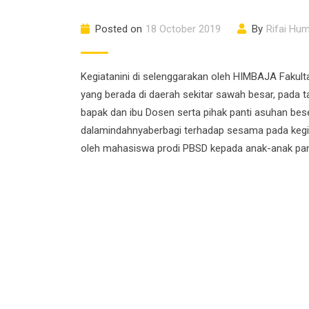
Posted on
18 October 2019
By
Rifai Hu
Kegiatanini di selenggarakan oleh HIMBAJA Fakult
yang berada di daerah sekitar sawah besar, pada t
bapak dan ibu Dosen serta pihak panti asuhan beser
dalamindahnyaberbagi terhadap sesama pada kegia
oleh mahasiswa prodi PBSD kepada anak-anak pan