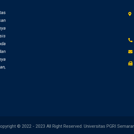
tas
san
nya
sis
ada
dan
nya
an,
opyright © 2022 - 2023 All Right Reserved. Universitas PGRI Semara