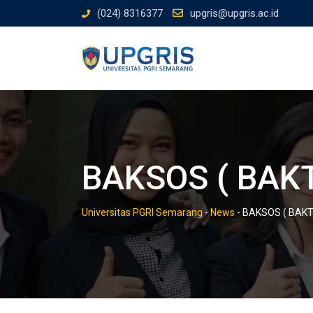
Skip
(024) 8316377
upgris@upgris.ac.id
to
content
BAKSOS ( BAKT
Universitas PGRI Semarang
-
News
-
BAKSOS ( BAKTI