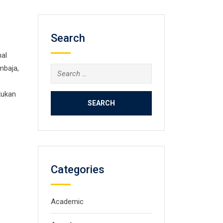
Search
mal
mbaja,
Search
for:
kukan
Categories
Academic