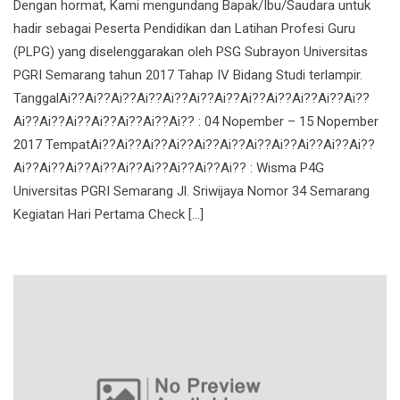
Dengan hormat, Kami mengundang Bapak/Ibu/Saudara untuk
hadir sebagai Peserta Pendidikan dan Latihan Profesi Guru
(PLPG) yang diselenggarakan oleh PSG Subrayon Universitas
PGRI Semarang tahun 2017 Tahap IV Bidang Studi terlampir.
TanggalAi??Ai??Ai??Ai??Ai??Ai??Ai??Ai??Ai??Ai??Ai??Ai??
Ai??Ai??Ai??Ai??Ai??Ai??Ai?? : 04 Nopember – 15 Nopember
2017 TempatAi??Ai??Ai??Ai??Ai??Ai??Ai??Ai??Ai??Ai??Ai??
Ai??Ai??Ai??Ai??Ai??Ai??Ai??Ai??Ai?? : Wisma P4G
Universitas PGRI Semarang Jl. Sriwijaya Nomor 34 Semarang
Kegiatan Hari Pertama Check […]