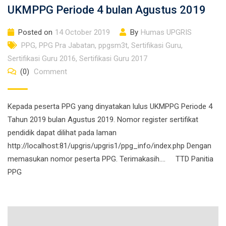
UKMPPG Periode 4 bulan Agustus 2019
Posted on
14 October 2019
By
Humas UPGRIS
PPG
,
PPG Pra Jabatan
,
ppgsm3t
,
Sertifikasi Guru
,
Sertifikasi Guru 2016
,
Sertifikasi Guru 2017
(0)
Comment
Kepada peserta PPG yang dinyatakan lulus UKMPPG Periode 4
Tahun 2019 bulan Agustus 2019. Nomor register sertifikat
pendidik dapat dilihat pada laman
http://localhost:81/upgris/upgris1/ppg_info/index.php Dengan
memasukan nomor peserta PPG. Terimakasih…. TTD Panitia
PPG