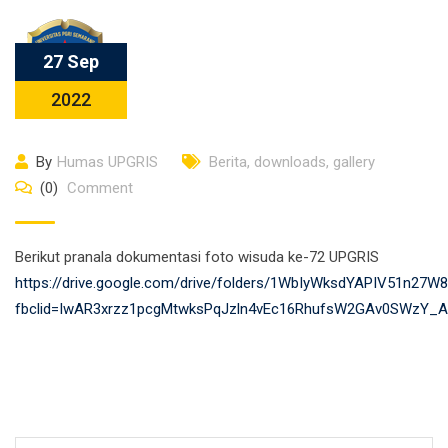
27 Sep
2022
By
Humas UPGRIS
Berita
,
downloads
,
gallery
(0)
Comment
Berikut pranala dokumentasi foto wisuda ke-72 UPGRIS
https://drive.google.com/drive/folders/1WbIyWksdYAPIV51n27
fbclid=IwAR3xrzz1pcgMtwksPqJzln4vEc16RhufsW2GAv0SWzY