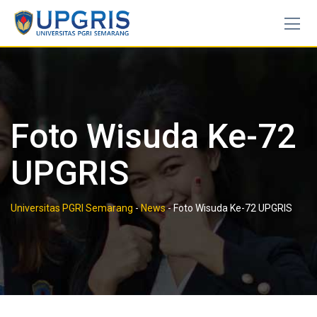
Skip
to
content
Foto Wisuda Ke-72
UPGRIS
Universitas PGRI Semarang
-
News
-
Foto Wisuda Ke-72 UPGRIS