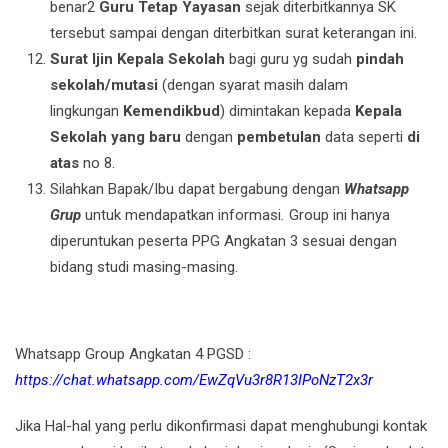
benar2
Guru Tetap Yayasan
sejak diterbitkannya SK
tersebut sampai dengan diterbitkan surat keterangan ini.
Surat
Ijin Kepala Sekolah
bagi guru yg sudah
pindah
sekolah/mutasi
(dengan syarat masih dalam
lingkungan
Kemendikbud
) dimintakan kepada
Kepala
Sekolah yang
baru
dengan
pembetulan
data seperti
di
atas
no 8.
Silahkan Bapak/Ibu dapat bergabung dengan
Whatsapp
Grup
untuk mendapatkan informasi
.
Group ini hanya
diperuntukan peserta PPG Angkatan 3 sesuai dengan
bidang studi masing-masing.
Whatsapp Group Angkatan 4 PGSD :
https://chat.whatsapp.com/EwZqVu3r8R13IPoNzT2x3r
Jika Hal-hal yang perlu dikonfirmasi dapat menghubungi kontak