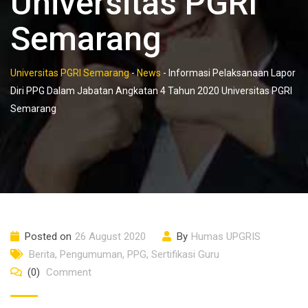
Universitas PGRI
Semarang
Universitas PGRI Semarang
-
News
-
Informasi Pelaksanaan Lapor
Diri PPG Dalam Jabatan Angkatan 4 Tahun 2020 Universitas PGRI
Semarang
Posted on
26 August 2020
By
Humas UPGRIS
Berita
,
Pengumuman
,
PPG
,
Sertifikasi Guru
(0)
Comment