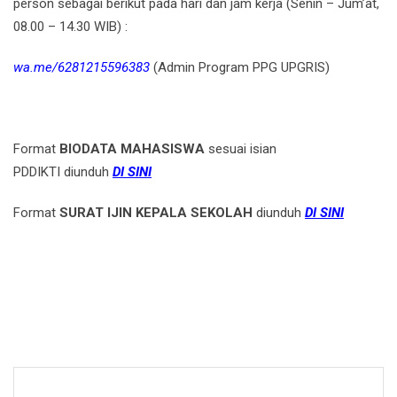
person sebagai berikut pada hari dan jam kerja (Senin – Jum’at,
08.00 – 14.30 WIB) :
wa.me/6281215596383
(Admin Program PPG UPGRIS)
Format
BIODATA MAHASISWA
sesuai isian
PDDIKTI
diunduh
DI SINI
Format
SURAT IJIN KEPALA SEKOLAH
diunduh
DI SINI