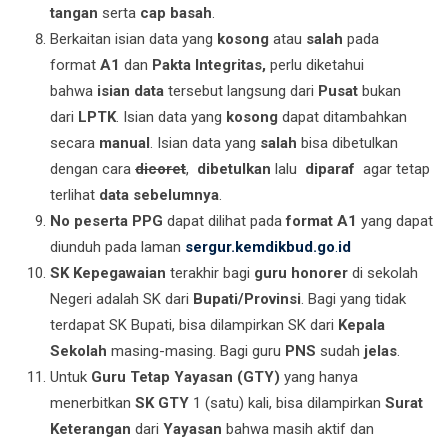
tangan
serta
cap basah
.
Berkaitan isian data yang
kosong
atau
salah
pada
format
A1
dan
Pakta Integritas,
perlu diketahui
bahwa
isian data
tersebut langsung dari
Pusat
bukan
dari
LPTK
. Isian data yang
kosong
dapat ditambahkan
secara
manual
. Isian data yang
salah
bisa dibetulkan
dengan cara
dicoret
,
dibetulkan
lalu
diparaf
agar tetap
terlihat
data sebelumnya
.
No peserta PPG
dapat dilihat pada
format A1
yang dapat
diunduh pada laman
sergur.kemdikbud.go
.
id
SK Kepegawaian
terakhir bagi
guru honorer
di sekolah
Negeri adalah SK dari
Bupati/Provinsi
. Bagi yang tidak
terdapat SK Bupati, bisa dilampirkan SK dari
Kepala
Sekolah
masing-masing. Bagi guru
PNS
sudah
jelas
.
Untuk
Guru Tetap Yayasan
(GTY)
yang hanya
menerbitkan
SK GTY
1 (satu) kali, bisa dilampirkan
Surat
Keterangan
dari
Yayasan
bahwa masih aktif dan