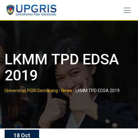
Skip
to
content
LKMM TPD EDSA
2019
Universitas PGRI Semarang
-
News
-
LKMM TPD EDSA 2019
18 Oct