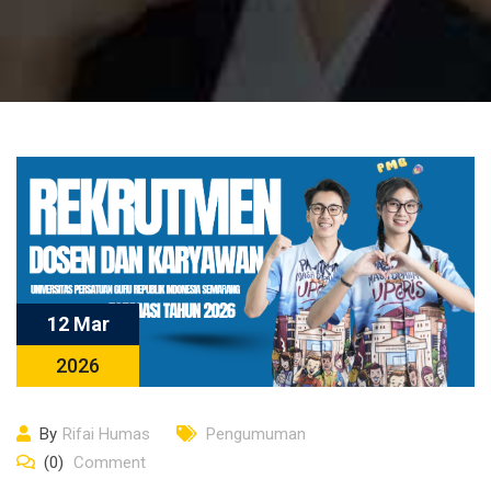
12 Mar
2026
By
Rifai Humas
Pengumuman
(0)
Comment