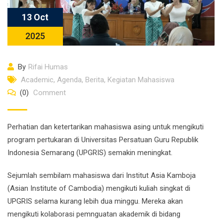
13 Oct
2025
By
Rifai Humas
Academic
,
Agenda
,
Berita
,
Kegiatan Mahasiswa
(0)
Comment
Perhatian dan ketertarikan mahasiswa asing untuk mengikuti
program pertukaran di Universitas Persatuan Guru Republik
Indonesia Semarang (UPGRIS) semakin meningkat.
Sejumlah sembilam mahasiswa dari Institut Asia Kamboja
(Asian Institute of Cambodia) mengikuti kuliah singkat di
UPGRIS selama kurang lebih dua minggu. Mereka akan
mengikuti kolaborasi pemnguatan akademik di bidang