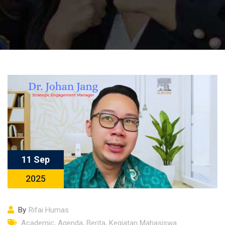
11 Sep
2025
By
Rifai Humas
Academic
,
Agenda
,
Berita
,
Kegiatan Mahasiswa