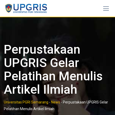
Skip
to
content
Perpustakaan
UPGRIS Gelar
Pelatihan Menulis
Artikel Ilmiah
Universitas PGRI Semarang
-
News
-
Perpustakaan UPGRIS Gelar
Pelatihan Menulis Artikel Ilmiah