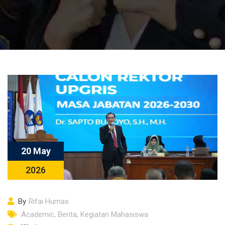
20 May
2026
By
Rifai Humas
Academic
,
Berita
,
Kegiatan Mahasiswa