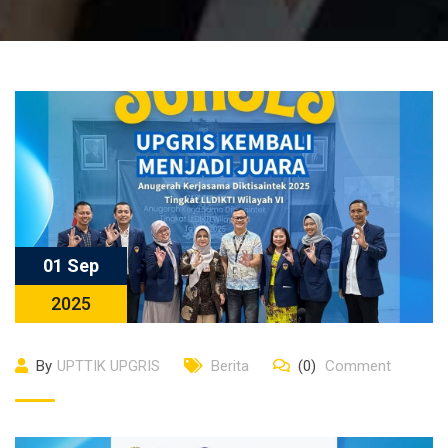
01 Sep
2025
By
UPTTIK UPGRIS
Berita
(0)
Comment