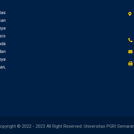
tas
san
nya
sis
ada
dan
nya
an,
opyright © 2022 - 2023 All Right Reserved. Universitas PGRI Semara