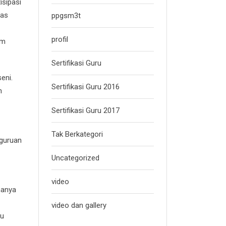
isipasi
tas
ppgsm3t
profil
im
Sertifikasi Guru
eni.
Sertifikasi Guru 2016
m
Sertifikasi Guru 2017
Tak Berkategori
rguruan
Uncategorized
video
hanya
video dan gallery
su