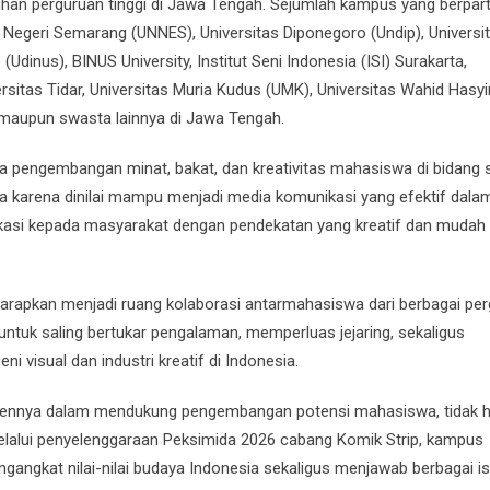
han perguruan tinggi di Jawa Tengah. Sejumlah kampus yang berpart
s Negeri Semarang (UNNES), Universitas Diponegoro (Undip), Universi
dinus), BINUS University, Institut Seni Indonesia (ISI) Surakarta,
sitas Tidar, Universitas Muria Kudus (UMK), Universitas Wahid Hasy
i maupun swasta lainnya di Jawa Tengah.
ya pengembangan minat, bakat, dan kreativitas mahasiswa di bidang s
ba karena dinilai mampu menjadi media komunikasi yang efektif dala
ukasi kepada masyarakat dengan pendekatan yang kreatif dan mudah
iharapkan menjadi ruang kolaborasi antarmahasiswa dari berbagai pe
ntuk saling bertukar pengalaman, memperluas jejaring, sekaligus
isual dan industri kreatif di Indonesia.
ennya dalam mendukung pengembangan potensi mahasiswa, tidak 
 Melalui penyelenggaraan Peksimida 2026 cabang Komik Strip, kampus
gangkat nilai-nilai budaya Indonesia sekaligus menjawab berbagai i