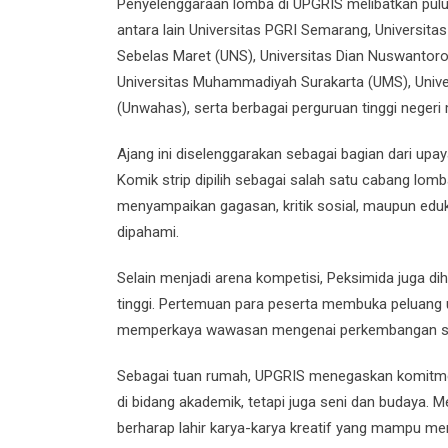
Penyelenggaraan lomba di UPGRIS melibatkan pulu
antara lain Universitas PGRI Semarang, Universita
Sebelas Maret (UNS), Universitas Dian Nuswantoro (U
Universitas Muhammadiyah Surakarta (UMS), Univer
(Unwahas), serta berbagai perguruan tinggi neger
Ajang ini diselenggarakan sebagai bagian dari upa
Komik strip dipilih sebagai salah satu cabang lom
menyampaikan gagasan, kritik sosial, maupun ed
dipahami.
Selain menjadi arena kompetisi, Peksimida juga d
tinggi. Pertemuan para peserta membuka peluang u
memperkaya wawasan mengenai perkembangan seni v
Sebagai tuan rumah, UPGRIS menegaskan komitm
di bidang akademik, tetapi juga seni dan budaya.
berharap lahir karya-karya kreatif yang mampu men