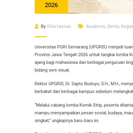
2026
By
Rifai Humas
Academic
,
Berita
,
Kegia
Universitas PGRI Semarang (UPGRIS) menjadi tua
Provinsi Jawa Tengah 2026 untuk tangkai lomba Ko
ajang bagi mahasiswa dari berbagai perguruan ti
bidang seni visual.
Rektor UPGRIS, Dr. Sapto Budoyo, S.H., M.H., m
berbakat dari berbagai kampus sebelum melangkah 
“Melalui cabang lomba Komik Strip, peserta ditant
mampu menyampaikan pesan sosial, budaya, maupun
singkat,” ungkapnya baru-baru ini.