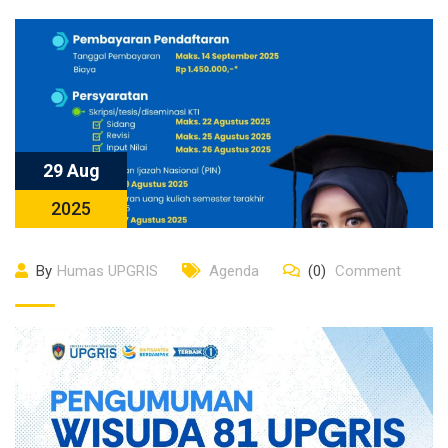
29 Aug
2025
By
Humas UPGRIS
Agenda
(0)
Comment