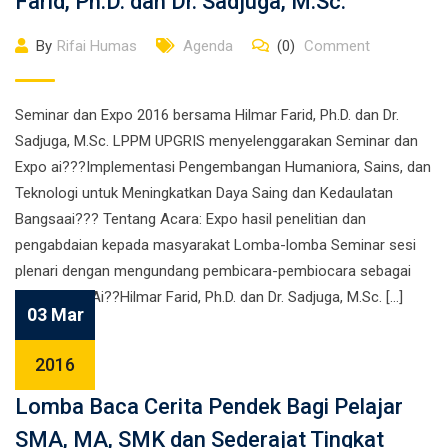
Farid, Ph.D. dan Dr. Sadjuga, M.Sc.
By
Rifai Humas
Agenda
(0)
Comment
Seminar dan Expo 2016 bersama Hilmar Farid, Ph.D. dan Dr.
Sadjuga, M.Sc. LPPM UPGRIS menyelenggarakan Seminar dan
Expo ai???Implementasi Pengembangan Humaniora, Sains, dan
Teknologi untuk Meningkatkan Daya Saing dan Kedaulatan
Bangsaai??? Tentang Acara: Expo hasil penelitian dan
pengabdaian kepada masyarakat Lomba-lomba Seminar sesi
plenari dengan mengundang pembicara-pembiocara sebagai
berikut;Ai??Ai??Hilmar Farid, Ph.D. dan Dr. Sadjuga, M.Sc. […]
03 Mar
2016
Lomba Baca Cerita Pendek Bagi Pelajar
SMA, MA, SMK dan Sederajat Tingkat