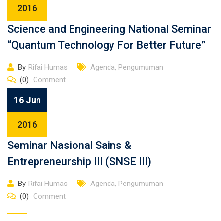
2016
Science and Engineering National Seminar
“Quantum Technology For Better Future”
By
Rifai Humas
Agenda
,
Pengumuman
(0)
Comment
16 Jun
2016
Seminar Nasional Sains &
Entrepreneurship III (SNSE III)
By
Rifai Humas
Agenda
,
Pengumuman
(0)
Comment