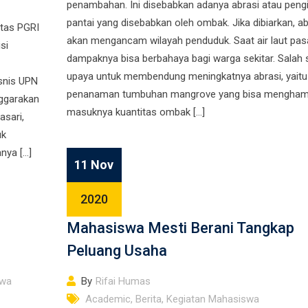
penambahan. Ini disebabkan adanya abrasi atau peng
pantai yang disebabkan oleh ombak. Jika dibiarkan, ab
itas PGRI
akan mengancam wilayah penduduk. Saat air laut pa
si
dampaknya bisa berbahaya bagi warga sekitar. Salah 
upaya untuk membendung meningkatnya abrasi, yaitu
snis UPN
penanaman tumbuhan mangrove yang bisa mengham
nggarakan
masuknya kuantitas ombak […]
asari,
uk
nya […]
11 Nov
2020
Mahasiswa Mesti Berani Tangkap
Peluang Usaha
swa
By
Rifai Humas
Academic
,
Berita
,
Kegiatan Mahasiswa