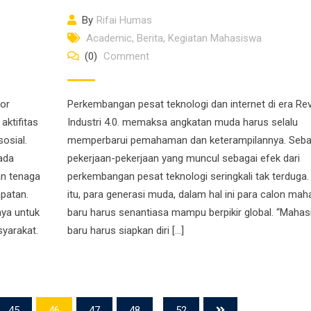
By
Rifai Humas
Academic
,
Berita
,
Kegiatan Mahasiswa
(0)
Comment
or
Perkembangan pesat teknologi dan internet di era Rev
ktifitas
Industri 4.0. memaksa angkatan muda harus selalu
osial.
memperbarui pemahaman dan keterampilannya. Sebab
ada
pekerjaan-pekerjaan yang muncul sebagai efek dari
an tenaga
perkembangan pesat teknologi seringkali tak terduga.
patan.
itu, para generasi muda, dalam hal ini para calon ma
aya untuk
baru harus senantiasa mampu berpikir global. “Maha
yarakat.
baru harus siapkan diri […]
45
46
47
48
...
52