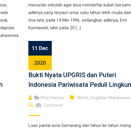
pus,
menunda sekolah agar bisa mendaftar kuliah bersam
rade
adiknya yang terpaut umur satu tahun lebih muda dari
ral,
Irna lahir pada 14 Mei 1996, sedangkan adiknya, Erni
adaptasi
Kurniawati, lahir pada 20 […]
mahasiswa
11 Dec
2020
Bukti Nyata UPGRIS dan Puteri
h
Indonesia Pariwisata Peduli Lingku
By
Rifai Humas
Berita
,
Kegiatan Mahasiswa
(0)
Comment
Luas pantai kota Semarang dari tahun ke tahun meng