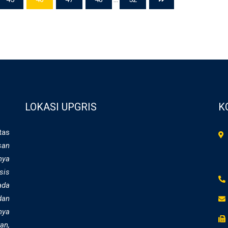
LOKASI UPGRIS
K
tas
san
nya
sis
ada
dan
nya
an,