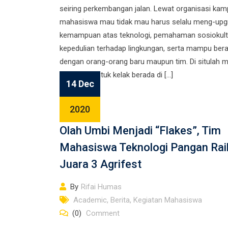
seiring perkembangan jalan. Lewat organisasi kam
mahasiswa mau tidak mau harus selalu meng-upg
kemampuan atas teknologi, pemahaman sosiokultu
kepedulian terhadap lingkungan, serta mampu ber
dengan orang-orang baru maupun tim. Di situlah 
disiapkan untuk kelak berada di […]
14 Dec
2020
Olah Umbi Menjadi “Flakes”, Tim
Mahasiswa Teknologi Pangan Rai
Juara 3 Agrifest
By
Rifai Humas
Academic
,
Berita
,
Kegiatan Mahasiswa
(0)
Comment