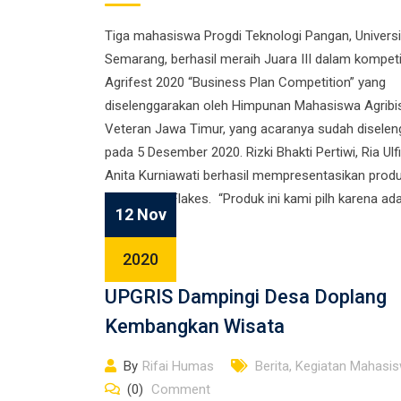
Tiga mahasiswa Progdi Teknologi Pangan, Univers
Semarang, berhasil meraih Juara III dalam kompeti
Agrifest 2020 “Business Plan Competition” yang
diselenggarakan oleh Himpunan Mahasiswa Agribi
Veteran Jawa Timur, yang acaranya sudah disele
pada 5 Desember 2020. Rizki Bhakti Pertiwi, Ria Ulfi
Anita Kurniawati berhasil mempresentasikan prod
bernama U’Flakes. “Produk ini kami pilh karena ada
12 Nov
2020
UPGRIS Dampingi Desa Doplang
Kembangkan Wisata
By
Rifai Humas
Berita
,
Kegiatan Mahasi
(0)
Comment