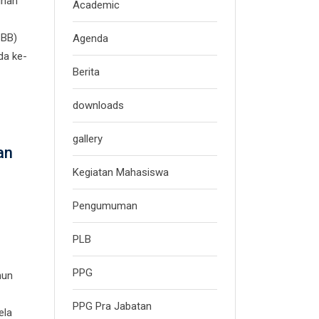
ihan
Academic
SBB)
Agenda
da ke-
Berita
downloads
gallery
an
Kegiatan Mahasiswa
Pengumuman
PLB
PPG
hun
PPG Pra Jabatan
ela