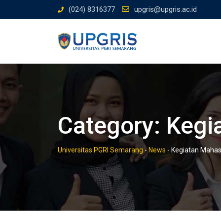
Skip
(024) 8316377
upgris@upgris.ac.id
to
content
Category:
Kegi
Universitas PGRI Semarang
-
News
-
Kegiatan Maha