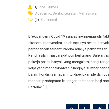
By
Rifai Humas
Academic
,
Berita
,
Kegiatan Mahasiswa
(0)
Comment
Efek pandemi Covid 19 sangat mempengaruhi fakt
ekonomi masyarakat, salah satunya sebab banyak a
perdagangan terhenti karena adanya pembatasan s
Penghasilan masyarakat pun berkurang. Bahkan, p
pekerja pabrik banyak yang mengalami pengurang
kerja yang mengakibatkan hilangnya sumber penda
Dalam kondisi semacam itu, diperlukan ide dan up
mencari pendapatan keuangan tambahan bagi mas
Bertolak […]
1
...
44