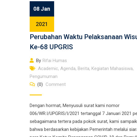
08 Jan
2021
Perubahan Waktu Pelaksanaan Wis
Ke-68 UPGRIS
By
Rifai Humas
Academic
,
Agenda
,
Berita
,
Kegiatan Mahasiswa
,
Pengumuman
(0)
Comment
Dengan hormat, Menyusuli surat kami nomor
006/WR.I/UPGRIS/I/2021 tertanggal 7 Januari 2021 pe
sebagaimana tertera pada pokok surat, kami sampai
bahwa berdasarkan kebijakan Pemerintah melalui siar