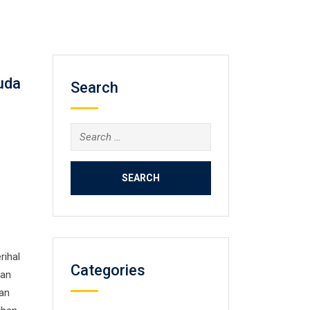
uda
Search
Search
for:
rihal
Categories
kan
an