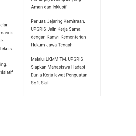
Aman dan Inklusif
Perluas Jejaring Kemitraan,
elar
UPGRIS Jalin Kerja Sama
ermasuk
dengan Kanwil Kementerian
ski
Hukum Jawa Tengah
teknis.
Melalui LKMM TM, UPGRIS
ing.
Siapkan Mahasiswa Hadapi
isiatif
Dunia Kerja lewat Penguatan
Soft Skill