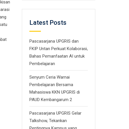
ikisan
arasi
sang
Latest Posts
satu
bat
Pascasarjana UPGRIS dan
FKIP Untan Perkuat Kolaborasi,
Bahas Pemanfaatan AI untuk
Pembelajaran
Senyum Ceria Warnai
Pembelajaran Bersama
Mahasiswa KKN UPGRIS di
PAUD Kembangarum 2
Pascasarjana UPGRIS Gelar
Talkshow, Tekankan
Pentingnya Kampus yang