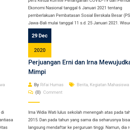
pers Ketua Komite Penanganan COVID-19 dan Pemul
Ekonomi Nasional tanggal 6 Januari 2021 tentang
pemberlakuan Pembatasan Sosial Berskala Besar (P
Jawa-Bali mulai tanggal 11 s.d. 25 Januari 2021. Wisu
68 […]
29 Dec
2020
Perjuangan Erni dan Irna Mewujudk
Mimpi
swa
By
Rifai Humas
Berita
,
Kegiatan Mahasiswa
(0)
Comment
 di
Irna Widia Wati lulus sekolah menengah atas pada ta
antiasa
2015. Dan pada tahun yang sama dia seharusnya bisa
itas
langsung mendaftar ke perguruan tinggi. Namun, dia r