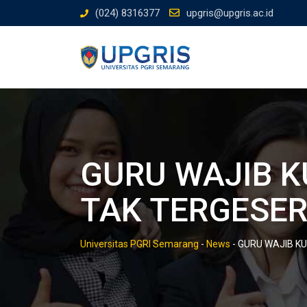
Skip
(024) 8316377
upgris@upgris.ac.id
to
content
GURU WAJIB K
TAK TERGESE
Universitas PGRI Semarang
-
News
-
GURU WAJIB KU