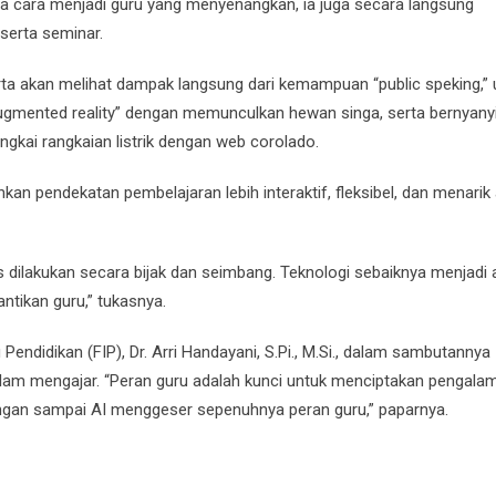
na cara menjadi guru yang menyenangkan, ia juga secara langsung
erta seminar.
rta akan melihat dampak langsung dari kemampuan “public speking,”
gmented reality” dengan memunculkan hewan singa, serta bernyany
kai rangkaian listrik dengan web corolado.
 pendekatan pembelajaran lebih interaktif, fleksibel, dan menarik
dilakukan secara bijak dan seimbang. Teknologi sebaiknya menjadi a
tikan guru,” tukasnya.
ndidikan (FIP), Dr. Arri Handayani, S.Pi., M.Si., dalam sambutannya
lam mengajar. “Peran guru adalah kunci untuk menciptakan pengala
angan sampai AI menggeser sepenuhnya peran guru,” paparnya.