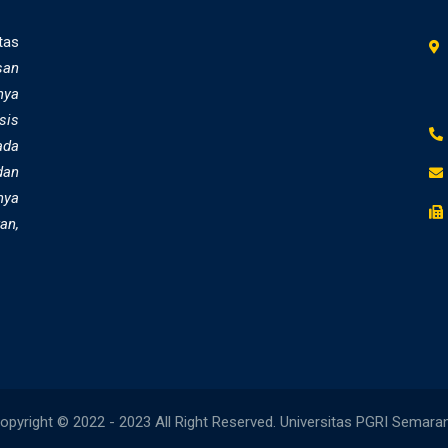
tas
san
nya
sis
ada
dan
nya
an,
opyright © 2022 - 2023 All Right Reserved. Universitas PGRI Semara