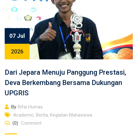
07 Jul
2026
Dari Jepara Menuju Panggung Prestasi,
Deva Berkembang Bersama Dukungan
UPGRIS
By
Rifai Humas
Academic
,
Berita
,
Kegiatan Mahasiswa
(0)
Comment