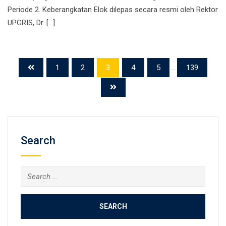
Periode 2. Keberangkatan Elok dilepas secara resmi oleh Rektor
UPGRIS, Dr. […]
1
2
3
4
5
...
139
Search
Search
for: