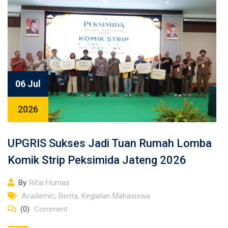
06 Jul
2026
UPGRIS Sukses Jadi Tuan Rumah Lomba
Komik Strip Peksimida Jateng 2026
By
Rifai Humas
Academic
,
Berita
,
Kegiatan Mahasiswa
(0)
Comment